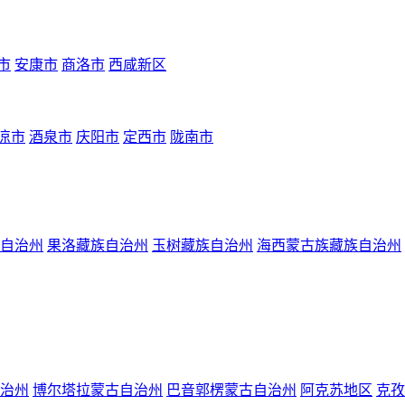
市
安康市
商洛市
西咸新区
凉市
酒泉市
庆阳市
定西市
陇南市
自治州
果洛藏族自治州
玉树藏族自治州
海西蒙古族藏族自治州
治州
博尔塔拉蒙古自治州
巴音郭楞蒙古自治州
阿克苏地区
克孜