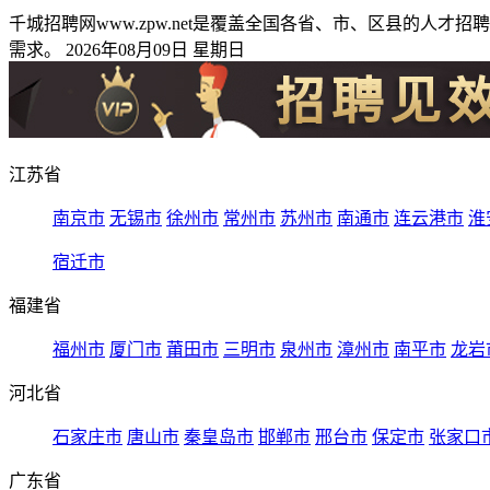
千城招聘网www.zpw.net是覆盖全国各省、市、区县的
需求。 2026年08月09日 星期日
江苏省
南京市
无锡市
徐州市
常州市
苏州市
南通市
连云港市
淮
宿迁市
福建省
福州市
厦门市
莆田市
三明市
泉州市
漳州市
南平市
龙岩
河北省
石家庄市
唐山市
秦皇岛市
邯郸市
邢台市
保定市
张家口
广东省