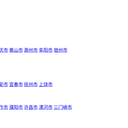
庆市
黄山市
滁州市
阜阳市
宿州市
安市
宜春市
抚州市
上饶市
作市
濮阳市
许昌市
漯河市
三门峡市