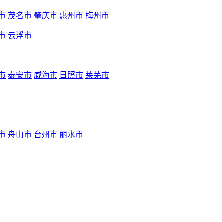
市
茂名市
肇庆市
惠州市
梅州市
市
云浮市
市
泰安市
威海市
日照市
莱芜市
市
舟山市
台州市
丽水市