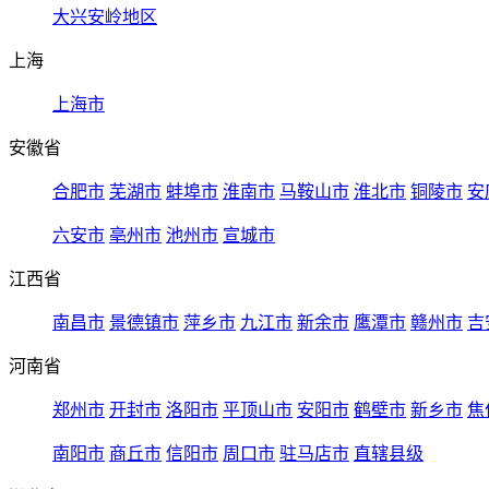
大兴安岭地区
上海
上海市
安徽省
合肥市
芜湖市
蚌埠市
淮南市
马鞍山市
淮北市
铜陵市
安
六安市
亳州市
池州市
宣城市
江西省
南昌市
景德镇市
萍乡市
九江市
新余市
鹰潭市
赣州市
吉
河南省
郑州市
开封市
洛阳市
平顶山市
安阳市
鹤壁市
新乡市
焦
南阳市
商丘市
信阳市
周口市
驻马店市
直辖县级