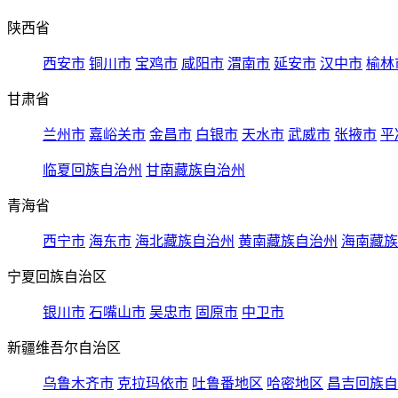
陕西省
西安市
铜川市
宝鸡市
咸阳市
渭南市
延安市
汉中市
榆林
甘肃省
兰州市
嘉峪关市
金昌市
白银市
天水市
武威市
张掖市
平
临夏回族自治州
甘南藏族自治州
青海省
西宁市
海东市
海北藏族自治州
黄南藏族自治州
海南藏族
宁夏回族自治区
银川市
石嘴山市
吴忠市
固原市
中卫市
新疆维吾尔自治区
乌鲁木齐市
克拉玛依市
吐鲁番地区
哈密地区
昌吉回族自