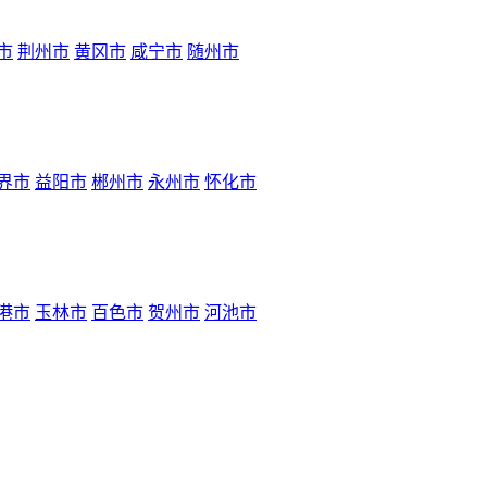
市
荆州市
黄冈市
咸宁市
随州市
界市
益阳市
郴州市
永州市
怀化市
港市
玉林市
百色市
贺州市
河池市