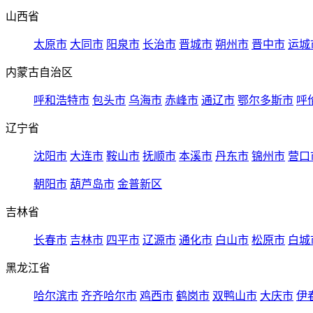
山西省
太原市
大同市
阳泉市
长治市
晋城市
朔州市
晋中市
运城
内蒙古自治区
呼和浩特市
包头市
乌海市
赤峰市
通辽市
鄂尔多斯市
呼
辽宁省
沈阳市
大连市
鞍山市
抚顺市
本溪市
丹东市
锦州市
营口
朝阳市
葫芦岛市
金普新区
吉林省
长春市
吉林市
四平市
辽源市
通化市
白山市
松原市
白城
黑龙江省
哈尔滨市
齐齐哈尔市
鸡西市
鹤岗市
双鸭山市
大庆市
伊