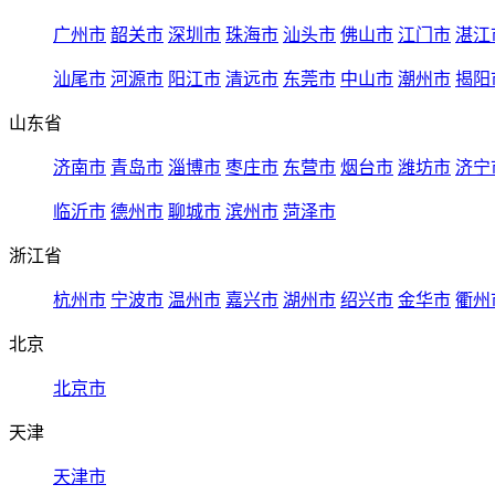
广州市
韶关市
深圳市
珠海市
汕头市
佛山市
江门市
湛江
汕尾市
河源市
阳江市
清远市
东莞市
中山市
潮州市
揭阳
山东省
济南市
青岛市
淄博市
枣庄市
东营市
烟台市
潍坊市
济宁
临沂市
德州市
聊城市
滨州市
菏泽市
浙江省
杭州市
宁波市
温州市
嘉兴市
湖州市
绍兴市
金华市
衢州
北京
北京市
天津
天津市