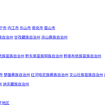
宁市
内江市
乐山市
南充市
眉山市
族自治州
甘孜藏族自治州
凉山彝族自治州
依族苗族自治州
黔东南苗族侗族自治州
黔南布依族苗族自治州
市
楚雄彝族自治州
红河哈尼族彝族自治州
文山壮族苗族自治州
州
迪庆藏族自治州
芝地区