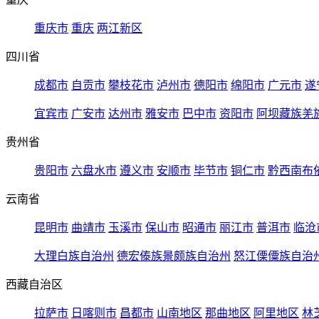
重庆市
重庆
两江新区
四川省
成都市
自贡市
攀枝花市
泸州市
德阳市
绵阳市
广元市
遂
宜宾市
广安市
达州市
雅安市
巴中市
资阳市
阿坝藏族羌
贵州省
贵阳市
六盘水市
遵义市
安顺市
毕节市
铜仁市
黔西南布
云南省
昆明市
曲靖市
玉溪市
保山市
昭通市
丽江市
普洱市
临沧
大理白族自治州
德宏傣族景颇族自治州
怒江傈僳族自治
西藏自治区
拉萨市
日喀则市
昌都市
山南地区
那曲地区
阿里地区
林