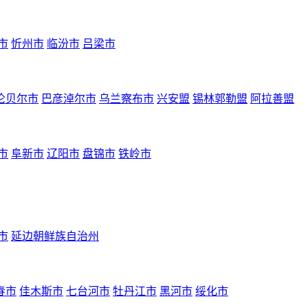
市
忻州市
临汾市
吕梁市
伦贝尔市
巴彦淖尔市
乌兰察布市
兴安盟
锡林郭勒盟
阿拉善盟
市
阜新市
辽阳市
盘锦市
铁岭市
市
延边朝鲜族自治州
春市
佳木斯市
七台河市
牡丹江市
黑河市
绥化市