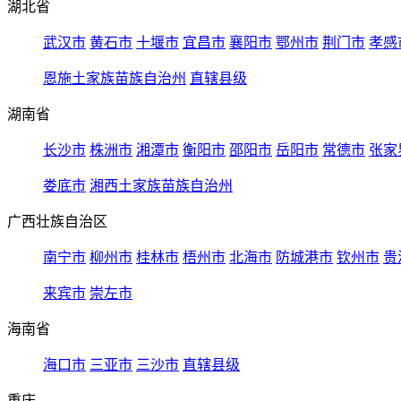
湖北省
武汉市
黄石市
十堰市
宜昌市
襄阳市
鄂州市
荆门市
孝感
恩施土家族苗族自治州
直辖县级
湖南省
长沙市
株洲市
湘潭市
衡阳市
邵阳市
岳阳市
常德市
张家
娄底市
湘西土家族苗族自治州
广西壮族自治区
南宁市
柳州市
桂林市
梧州市
北海市
防城港市
钦州市
贵
来宾市
崇左市
海南省
海口市
三亚市
三沙市
直辖县级
重庆